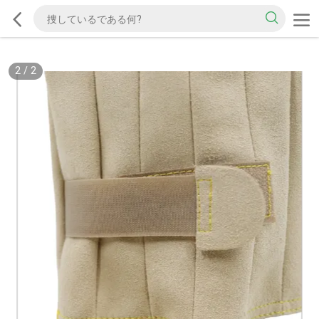
2
/
2