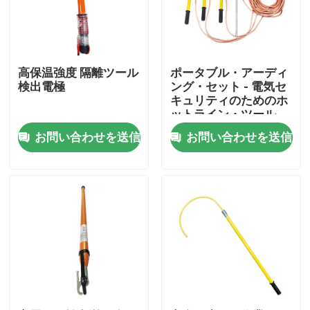
わたしたち に つい て
高保温強度 隔離ツール
ポータブル・アーディ
工場 ツアー
検出電極
ング・セット - 電気セ
キュリティのためのホ
ットライン・ツール
品質管理
お問い合わせを送信
お問い合わせを送信
連絡 ください
ニュース
引金 を 求め て ください
鉄道隔熱器