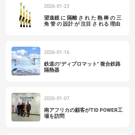
2026-01-23
望遠鏡 に 隔離 さ れ た 熱 棒 の 三
角 管 の 設計 が 注目 さ れる 理由
2026-01-16
鉄道の"ディプロマット" 複合鉄路
隔熱器
2026-01-07
南アフリカの顧客がTID POWER工
場を訪問