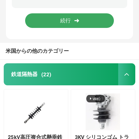
切り取られるヒューズ
断熱装置
米国からの他のカテゴリー
断熱 造形 構造
ガラス繊維パルトルーションプロファイル
鉄道隔熱器
(22)
FRPはプロダクトを形成した
25kV高圧複合式懸垂鉄
3KV シリコンゴム トラ