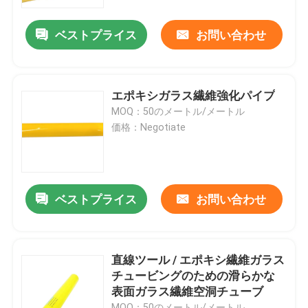
ベストプライス
お問い合わせ
わたしたち に つい て
工場 ツアー
エポキシガラス繊維強化パイプ
MOQ：50のメートル/メートル
品質管理
価格：Negotiate
連絡 ください
ベストプライス
お問い合わせ
ニュース
引金 を 求め て ください
直線ツール / エポキシ繊維ガラス
チュービングのための滑らかな
表面ガラス繊維空洞チューブ
鉄道隔熱器
MOQ：50のメートル/メートル